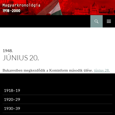
Keresés
KILÉPÉS
ELSŐDL
A
MENÜ
TARTALOMBA
1948.
JÚNIUS 20.
Bukarestben megkezdődik a Kominform második ülése.
június 28.
1918–19
1920–29
1930–39