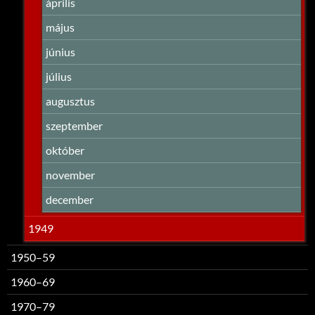
április
május
június
július
augusztus
szeptember
október
november
december
1949
1950–59
1960–69
1970–79