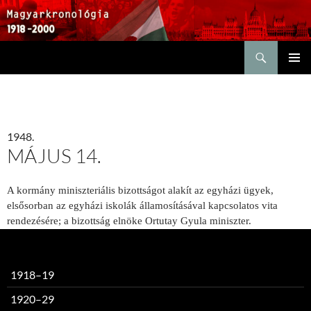
Keresés
KILÉPÉS
ELSŐDL
A
MENÜ
TARTALOMBA
1948.
MÁJUS 14.
A kormány miniszteriális bizottságot alakít az egyházi ügyek,
elsősorban az egyházi iskolák államosításával kapcsolatos vita
rendezésére; a bizottság elnöke Ortutay Gyula miniszter.
1918–19
1920–29