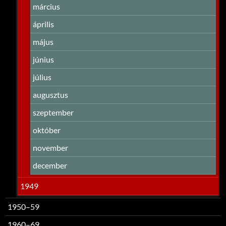
március
április
május
június
július
augusztus
szeptember
október
november
december
1949
1950–59
1960–69