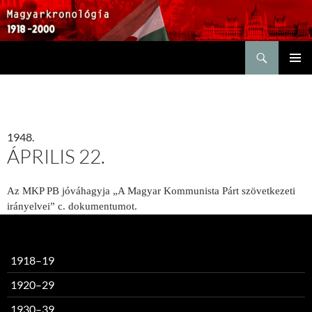
Keresés
KILÉPÉS
ELSŐDL
A
MENÜ
TARTALOMBA
1948.
ÁPRILIS 22.
Az MKP PB jóváhagyja „A Magyar Kommunista Párt szövetkezeti
irányelvei” c. dokumentumot.
1918–19
1920–29
1930–39