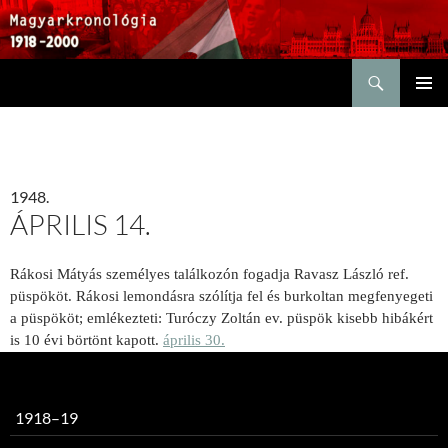
Keresés
KILÉPÉS
ELSŐDL
A
MENÜ
TARTALOMBA
1948.
ÁPRILIS 14.
Rákosi Mátyás személyes találkozón fogadja Ravasz László ref.
püspököt. Rákosi
lemondásra szólítja fel
és burkoltan megfenyegeti
a püspököt; emlékezteti: Turóczy Zoltán ev. püspök kisebb hibákért
is 10 évi börtönt kapott.
április 30.
1918–19