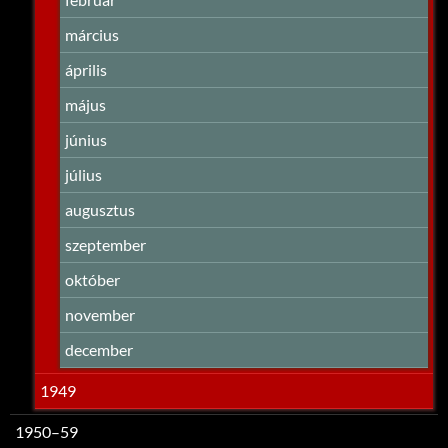
március
április
május
június
július
augusztus
szeptember
október
november
december
1949
1950–59