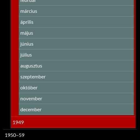
március
április
május
június
július
augusztus
szeptember
október
november
december
1949
1950–59