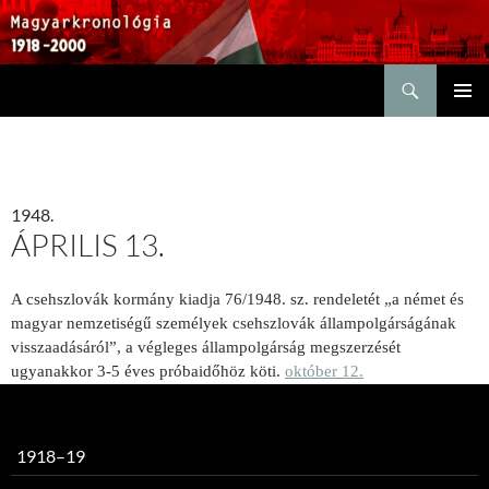
Keresés
KILÉPÉS
ELSŐDL
A
MENÜ
TARTALOMBA
1948.
ÁPRILIS 13.
A csehszlovák kormány kiadja 76/1948. sz. rendeletét „a német és
magyar nemzetiségű személyek csehszlovák állampolgárságának
visszaadásáról”, a végleges állampolgárság megszerzését
ugyanakkor 3-5 éves próbaidőhöz köti.
október 12.
1918–19