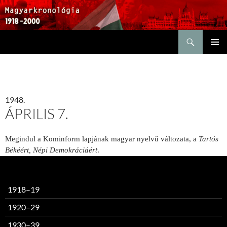
Keresés
KILÉPÉS
ELSŐDL
A
MENÜ
TARTALOMBA
1948.
ÁPRILIS 7.
Megindul a Kominform lapjának magyar nyelvű változata, a
Tartós
Békéért, Népi Demokráciáért
.
1918–19
1920–29
1930–39