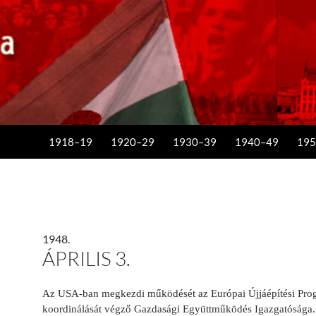
KILÉPÉS A TARTALOMBA
1918–19
1920–29
1930–39
1940–49
195
1948.
ÁPRILIS 3.
Az USA-ban megkezdi működését az Európai Újjáépítési Prog
koordinálását végző Gazdasági Együttműködés Igazgatósága