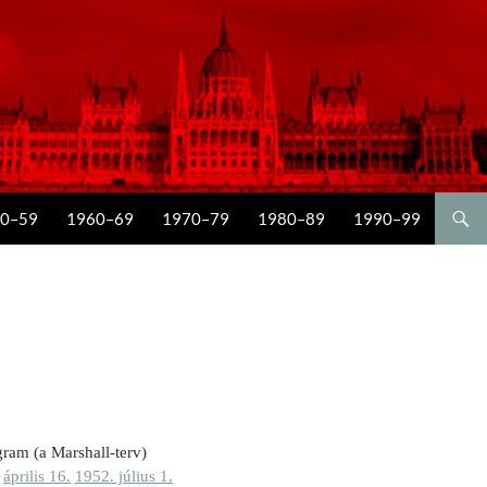
0–59
1960–69
1970–79
1980–89
1990–99
ram (a Marshall-terv)
.
április 16.
1952. július 1.