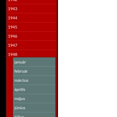
1943
1944
1945
1946
1947
1948
január
február
március
április
május
június
július