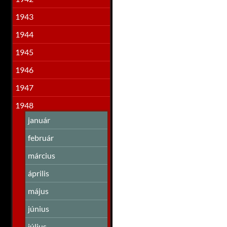
1943
1944
1945
1946
1947
1948
január
február
március
április
május
június
július