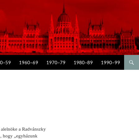
0–59
1960–69
1970–79
1980–89
1990–99
. alelnöke a Radvánszky
lja, hogy „egyházunk