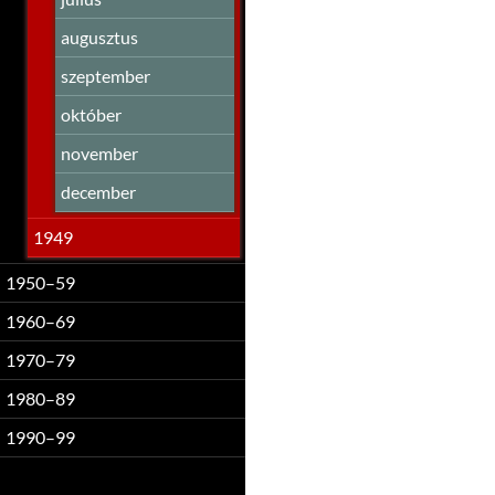
augusztus
szeptember
október
november
december
1949
1950–59
1960–69
1970–79
1980–89
1990–99