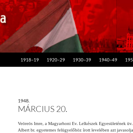
KILÉPÉS A TARTALOMBA
1918–19
1920–29
1930–39
1940–49
195
1948.
MÁRCIUS 20.
Veöreös Imre, a Magyarhoni Ev. Lelkészek Egyesületének üv
Albert br. egyetemes felügyelőhöz írott levelében azt javaso