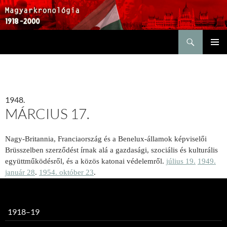
Keresés
KILÉPÉS
ELSŐDL
A
MENÜ
TARTALOMBA
1948.
MÁRCIUS 17.
Nagy-Britannia, Franciaország és a Benelux-államok képviselői
Brüsszelben szerződést írnak alá a gazdasági, szociális és kulturális
együttműködésről, és a közös katonai védelemről.
július 19.
1949.
január 28
.
1954. október 23
.
1918–19