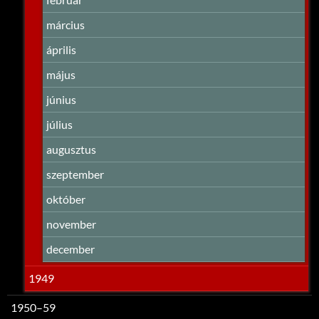
március
április
május
június
július
augusztus
szeptember
október
november
december
1949
1950–59