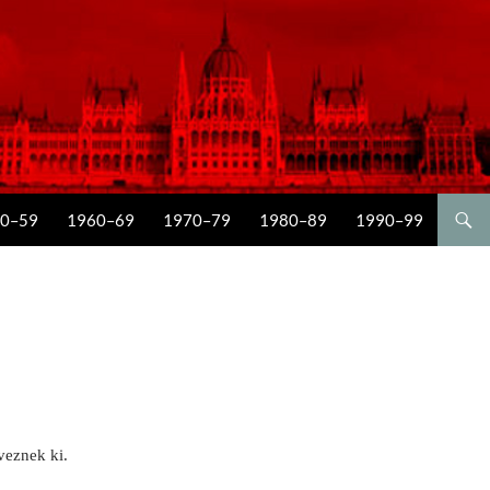
0–59
1960–69
1970–79
1980–89
1990–99
veznek ki.