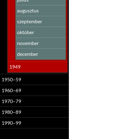
augusztus
szeptember
október
november
december
1949
1950–59
1960–69
1970–79
1980–89
1990–99