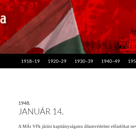
KILÉPÉS A TARTALOMBA
1918–19
1920–29
1930–39
1940–49
195
1948.
JANUÁR 14.
A MÁr VFk járási kapitányságaira államvédelmi előadókat ne