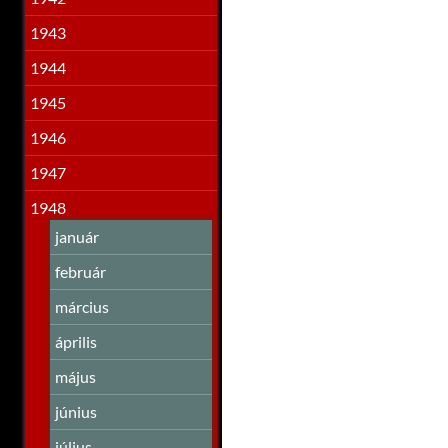
1943
1944
1945
1946
1947
1948
január
február
március
április
május
június
július