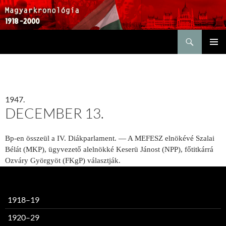
Keresés
KILÉPÉS
ELSŐDL
A
MENÜ
TARTALOMBA
1947.
DECEMBER 13.
Bp-en összeül a IV. Diákparlament. — A MEFESZ elnökévé Szalai
Bélát (MKP), ügyvezető alelnökké Keserü Jánost (NPP), főtitkárrá
Ozváry Györgyöt (FKgP) választják.
1918–19
1920–29