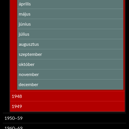
április
május
június
július
augusztus
szeptember
október
november
december
1948
1949
1950–59
1960–69