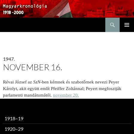
Keresés
KILÉPÉS
ELSŐDL
A
MENÜ
TARTALOMBA
1947.
NOVEMBER 16.
Révai József az
SzN
-ben kémnek és szabotőrnek nevezi Peyer
Károlyt, akit együtt említ Pfeiffer Zoltánnal; Peyert megfosztják
parlamenti mandátumától.
november 20.
1918–19
1920–29