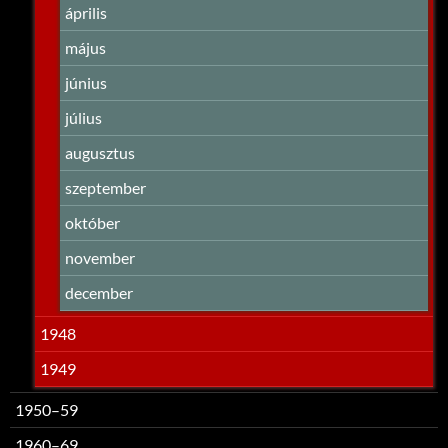
április
május
június
július
augusztus
szeptember
október
november
december
1948
1949
1950–59
1960–69