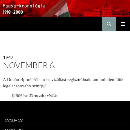
Keresés
KILÉPÉS
ELSŐDL
A
MENÜ
TARTALOMBA
1947.
NOVEMBER 6.
A Dunán Bp-nél 51 cm-es vízállást regisztrálnak, ami minden idők
1
legalacsonyabb szintje.
1) 2003-ban 53 cm volt a vízállás.
1918–19