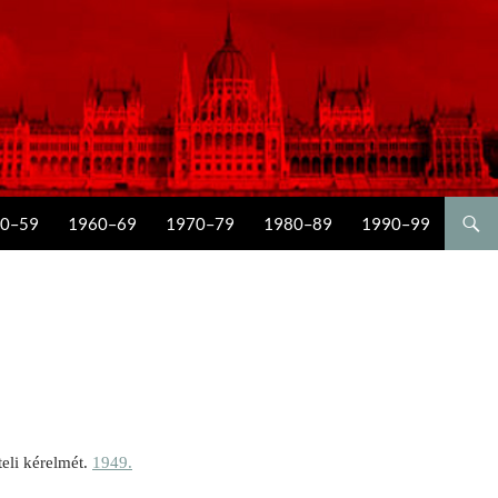
0–59
1960–69
1970–79
1980–89
1990–99
eli kérelmét.
1949.