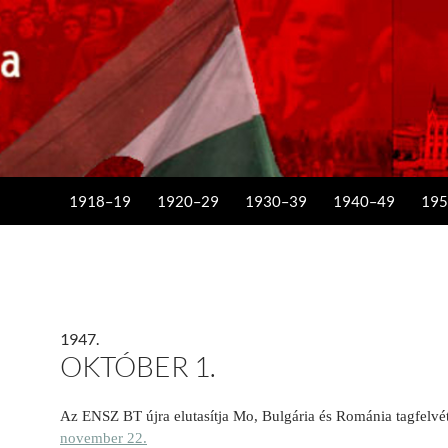
KILÉPÉS A TARTALOMBA
1918–19
1920–29
1930–39
1940–49
195
1947.
OKTÓBER 1.
Az ENSZ BT újra elutasítja Mo, Bulgária és Románia tagfelvét
november 22.