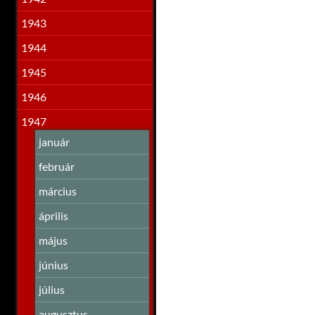
1943
1944
1945
1946
1947
január
február
március
április
május
június
július
augusztus