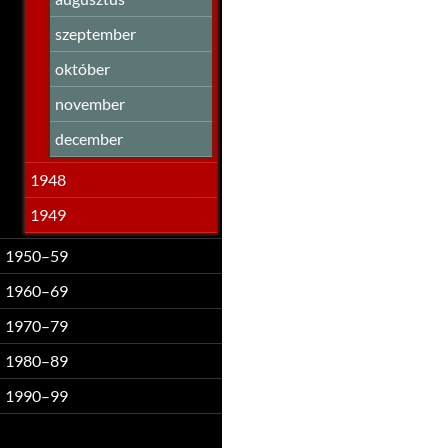
szeptember
október
november
december
1948
1949
1950–59
1960–69
1970–79
1980–89
1990–99