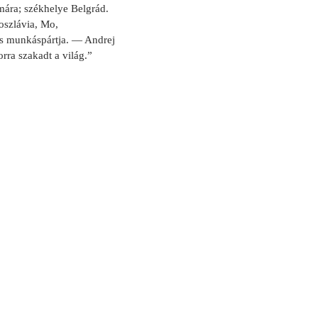
mára; székhelye Belgrád.
oszlávia, Mo,
s munkáspártja. — Andrej
rra szakadt a világ.”