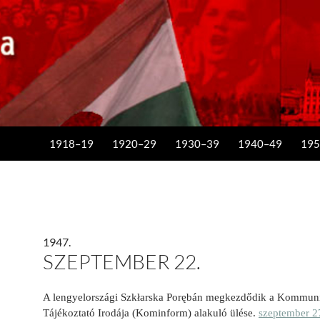
KILÉPÉS A TARTALOMBA
1918–19
1920–29
1930–39
1940–49
195
1947.
SZEPTEMBER 22.
A lengyelországi Szkłarska Porębán megkezdődik a Kommuni
Tájékoztató Irodája (Kominform) alakuló ülése.
szeptember 2