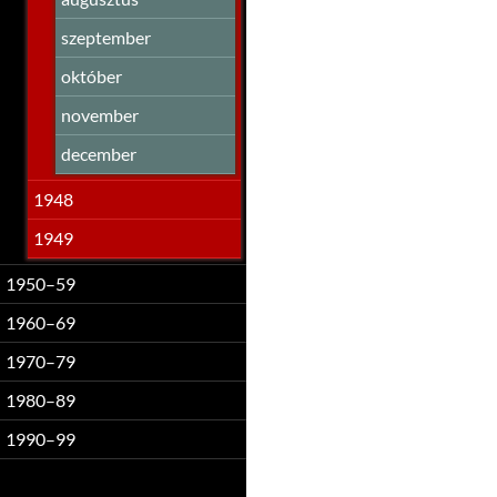
szeptember
október
november
december
1948
1949
1950–59
1960–69
1970–79
1980–89
1990–99