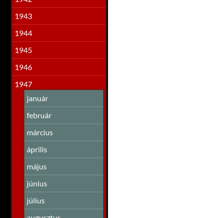
1943
1944
1945
1946
1947
január
február
március
április
május
június
július
augusztus