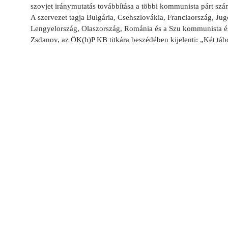
szovjet iránymutatás továbbítása a többi kommunista párt szá
A szervezet tagja Bulgária, Csehszlovákia, Franciaország, Jug
Lengyelország, Olaszország, Románia és a Szu kommunista é
Zsdanov, az ÖK(b)P KB titkára beszédében kijelenti: „Két tábo