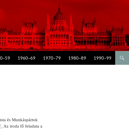
0–59
1960–69
1970–79
1980–89
1990–99
sta és Munkáspártok
7.
Az iroda fő feladata a