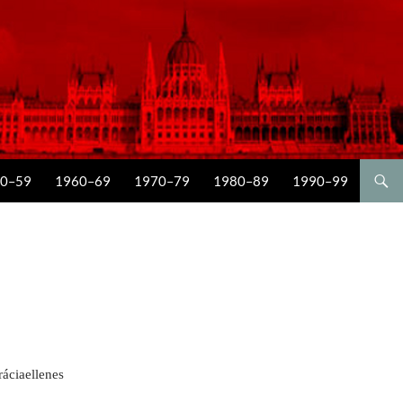
0–59
1960–69
1970–79
1980–89
1990–99
áciaellenes