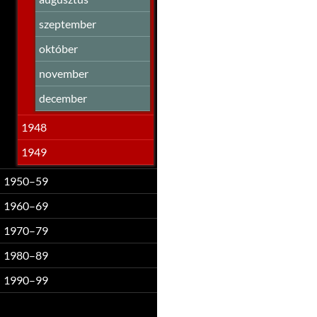
szeptember
október
november
december
1948
1949
1950–59
1960–69
1970–79
1980–89
1990–99