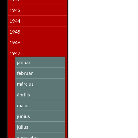
1943
1944
1945
1946
1947
január
február
március
április
május
június
július
augusztus