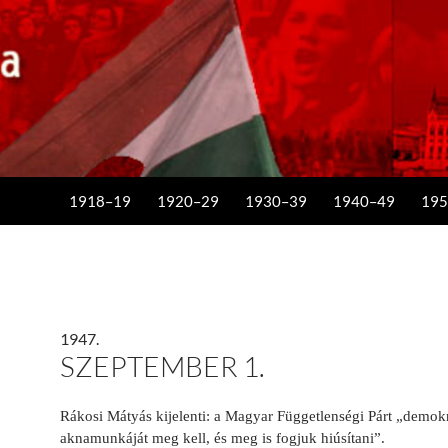
KILÉPÉS A TARTALOMBA
1918–19
1920–29
1930–39
1940–49
195
1947.
SZEPTEMBER 1.
Rákosi Mátyás kijelenti: a Magyar Függetlenségi Párt „demokr
aknamunkáját meg kell, és meg is fogjuk hiúsítani”.