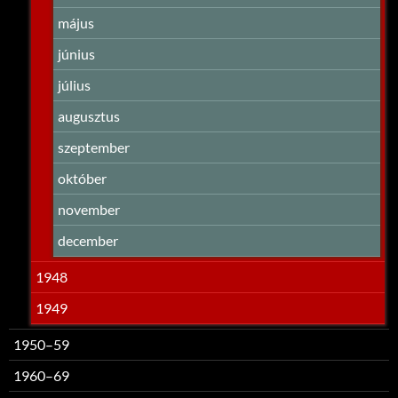
május
június
július
augusztus
szeptember
október
november
december
1948
1949
1950–59
1960–69