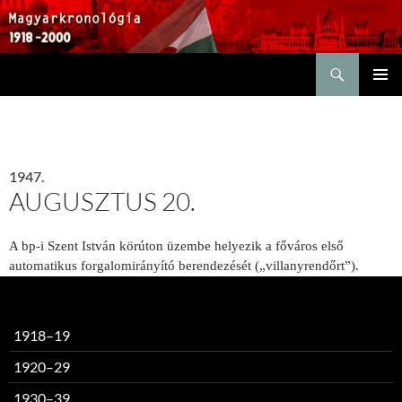
Keresés
KILÉPÉS
ELSŐDL
A
MENÜ
TARTALOMBA
1947.
AUGUSZTUS 20.
A bp-i Szent István körúton üzembe helyezik a főváros első
automatikus forgalomirányító berendezését („villanyrendőrt”).
1918–19
1920–29
1930–39