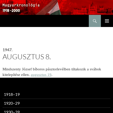
Keresés
KILÉPÉS
ELSŐDL
A
MENÜ
TARTALOMBA
1947.
AUGUSZTUS 8.
Mindszenty József bíboros pásztorlevélben tiltakozik a svábok
kitelepítése ellen.
augusztus 19
.
1918–19
1920–29
1930–39