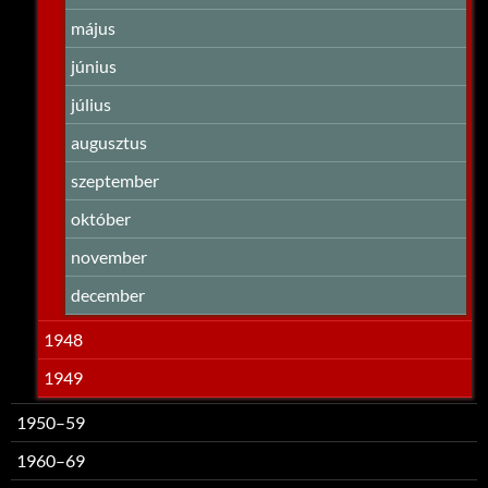
május
június
július
augusztus
szeptember
október
november
december
1948
1949
1950–59
1960–69