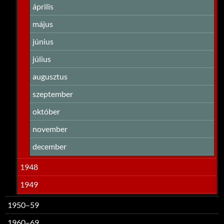
április
május
június
július
augusztus
szeptember
október
november
december
1948
1949
1950–59
1960–69