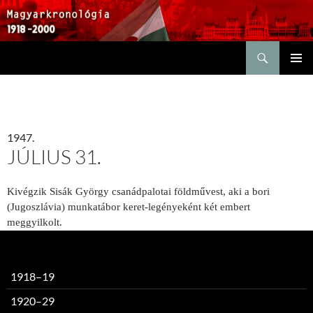
Keresés
KILÉPÉS
ELSŐDL
A
MENÜ
TARTALOMBA
1947.
JÚLIUS 31.
Kivégzik Sisák György csanádpalotai földművest, aki a bori
(Jugoszlávia) munkatábor keret-legényeként két embert
meggyilkolt.
1918–19
1920–29