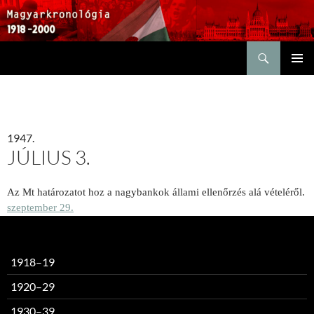
Keresés
KILÉPÉS
ELSŐDL
A
MENÜ
TARTALOMBA
1947.
JÚLIUS 3.
Az Mt határozatot hoz a nagybankok állami ellenőrzés alá vételéről.
szeptember 29.
1918–19
1920–29
1930–39