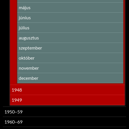
május
június
július
augusztus
szeptember
október
november
december
1948
1949
1950–59
1960–69