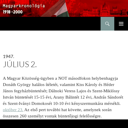
Keresés
KILÉPÉS
ELSŐDL
A
MENÜ
TARTALOMBA
1947.
JÚLIUS 2.
A Magyar Közösség-ügyben a NOT másodfokon helybenhagyja
Donáth György halálos ítéletét, valamint Kiss Károly és Héder
János fegyházbüntetését; Dálnoki Veress Lajos és Szent-Miklóssy
István büntetését 15-15 évi, Arany Bálintét 12 évi, András Sándorét
és Szent-Iványi Domokosét 10-10 évi kényszermunkára mérsékli.
október 23.
Az első pert további hat követte, amelynek során
összesen 260 személyt vontak büntetőjogi felelősségre.