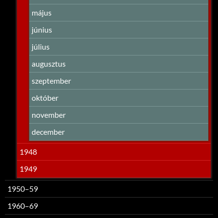
május
június
július
augusztus
szeptember
október
november
december
1948
1949
1950–59
1960–69