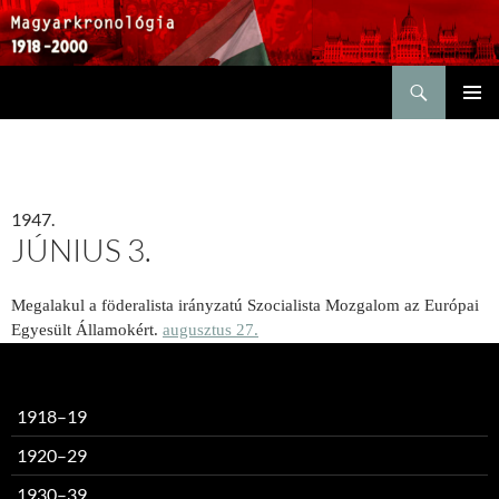
Keresés
KILÉPÉS
ELSŐDL
A
MENÜ
TARTALOMBA
1947.
JÚNIUS 3.
Megalakul a föderalista irányzatú Szocialista Mozgalom az Európai
Egyesült Államokért.
augusztus 27.
1918–19
1920–29
1930–39