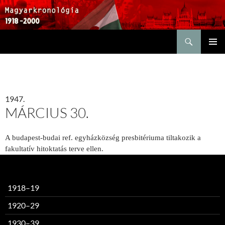
Keresés
KILÉPÉS
ELSŐDL
A
MENÜ
TARTALOMBA
1947.
MÁRCIUS 30.
A budapest-budai ref. egyházközség presbitériuma tiltakozik a
fakultatív hitoktatás terve ellen.
1918–19
1920–29
1930–39