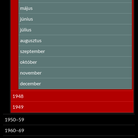
május
június
július
augusztus
szeptember
október
november
december
1948
1949
1950–59
1960–69