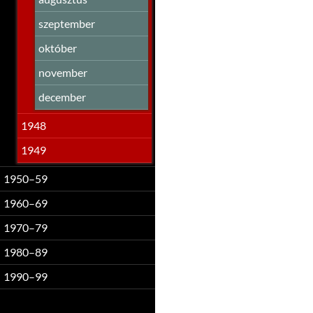
szeptember
október
november
december
1948
1949
1950–59
1960–69
1970–79
1980–89
1990–99