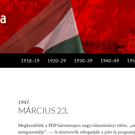
KILÉPÉS A TARTALOMBA
1918–19
1920–29
1930–39
1940–49
195
1947.
MÁRCIUS 23.
Megkezdődik a PDP háromnapos nagyválasztmányi ülése, „az
seregszemléje”. — A résztvevők elfogadják a párt új programj