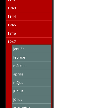
1943
1944
1945
1946
1947
január
február
március
április
május
június
július
augusztus