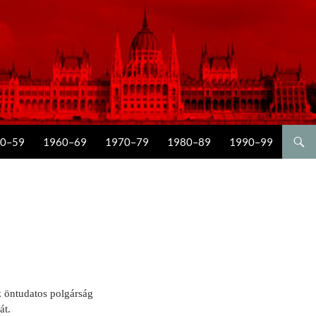
0–59
1960–69
1970–79
1980–89
1990–99
 öntudatos polgárság
át.