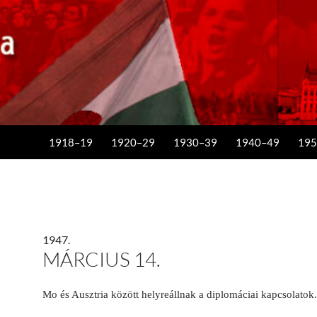
KILÉPÉS A TARTALOMBA
1918–19
1920–29
1930–39
1940–49
195
1947.
MÁRCIUS 14.
Mo és Ausztria között helyreállnak a diplomáciai kapcsolatok.