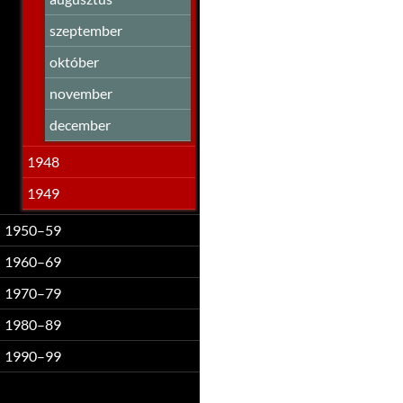
szeptember
október
november
december
1948
1949
1950–59
1960–69
1970–79
1980–89
1990–99