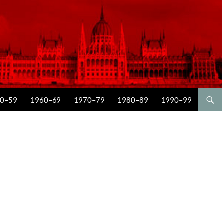
0–59
1960–69
1970–79
1980–89
1990–99