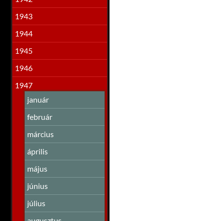
1943
1944
1945
1946
1947
január
február
március
április
május
június
július
augusztus