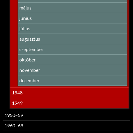
május
június
július
augusztus
szeptember
október
november
december
1948
1949
1950–59
1960–69