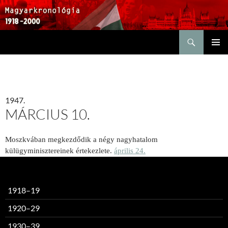
Keresés
KILÉPÉS
ELSŐDL
A
MENÜ
TARTALOMBA
1947.
MÁRCIUS 10.
Moszkvában megkezdődik a négy nagyhatalom
külügyminisztereinek értekezlete.
április 24.
1918–19
1920–29
1930–39