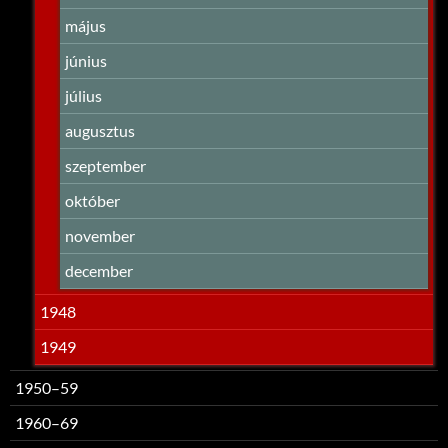
május
június
július
augusztus
szeptember
október
november
december
1948
1949
1950–59
1960–69