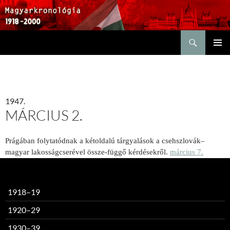
Keresés
KILÉPÉS
ELSŐDL
A
MENÜ
TARTALOMBA
1947.
MÁRCIUS 2.
Prágában folytatódnak a kétoldalú tárgyalások a csehszlovák–
magyar lakosságcserével össze-függő kérdésekről.
március 7.
1918–19
1920–29
1930–39