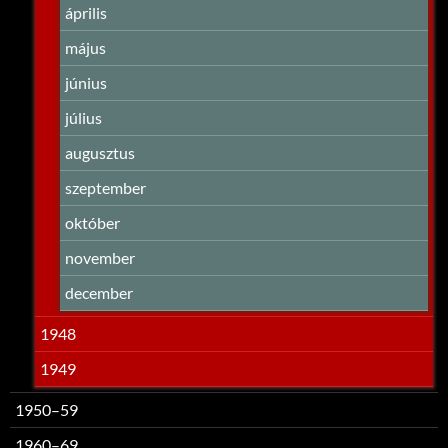
április
május
június
július
augusztus
szeptember
október
november
december
1948
1949
1950–59
1960–69