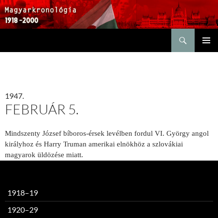
Keresés
KILÉPÉS
ELSŐDL
A
MENÜ
TARTALOMBA
1947.
FEBRUÁR 5.
Mindszenty József bíboros-érsek levélben fordul VI. György angol
királyhoz és Harry Truman amerikai elnökhöz a szlovákiai
magyarok üldözése miatt.
1918–19
1920–29