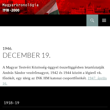
Keresés
KILÉPÉS
ELSŐDL
A
MENÜ
TARTALOMBA
1946.
DECEMBER 19.
A Magyar Testvéri Közösség-üggyel összefüggésben letartóztatják
András Sándor vezérőrnagyot, 1942 és 1944 között a légierő vk.
főnökét, egy ideig az INK HM katonai csoportfőnökét.
1947. április
16.
1918–19