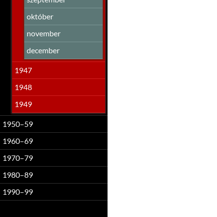
október
november
december
1947
1948
1949
1950–59
1960–69
1970–79
1980–89
1990–99