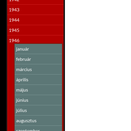
1943
1944
1945
1946
január
február
március
április
május
június
július
augusztus
szeptember