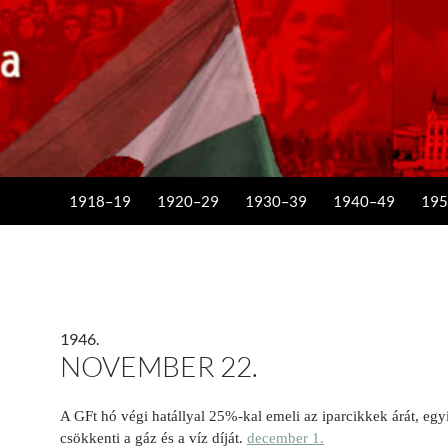
KILÉPÉS A TARTALOMBA
1918–19
1920–29
1930–39
1940–49
195
1946.
NOVEMBER 22.
A GFt hó végi hatállyal 25%-kal emeli az iparcikkek árát, eg
csökkenti a gáz és a víz díját.
december 1.