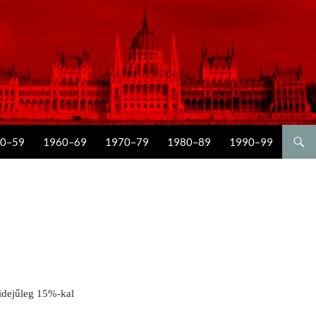
0–59
1960–69
1970–79
1980–89
1990–99
yidejűleg 15%-kal