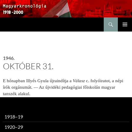
Keresés
KILÉPÉS
ELSŐDL
A
MENÜ
TARTALOMBA
1946.
OKTÓBER 31.
E hónapban Illyés Gyula újraindítja a
Válasz
c. folyóiratot, a népi
írók orgánumát. — Az újvidéki pedagógiai főiskolán magyar
tanszék alakul.
1918–19
1920–29