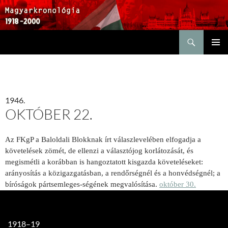
Keresés
KILÉPÉS
ELSŐDL
A
MENÜ
TARTALOMBA
1946.
OKTÓBER 22.
Az FKgP a Baloldali Blokknak írt válaszlevelében elfogadja a
követelések zömét, de ellenzi a választójog korlátozását, és
megismétli a korábban is hangoztatott kisgazda követeléseket:
arányosítás a közigazgatásban, a rendőrségnél és a honvédségnél; a
bíróságok pártsemleges-ségének megvalósítása.
október 30.
1918–19