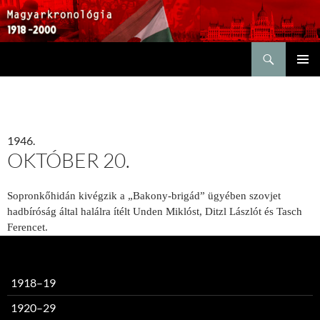
Keresés
KILÉPÉS
ELSŐDL
A
MENÜ
TARTALOMBA
1946.
OKTÓBER 20.
Sopronkőhidán kivégzik a „Bakony-brigád” ügyében szovjet
hadbíróság által halálra ítélt Unden Miklóst, Ditzl Lászlót és Tasch
Ferencet.
1918–19
1920–29