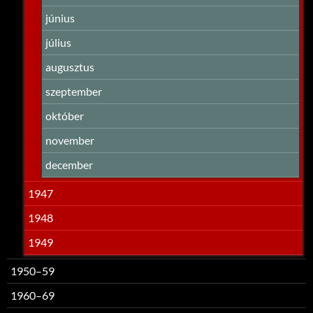
június
július
augusztus
szeptember
október
november
december
1947
1948
1949
1950–59
1960–69