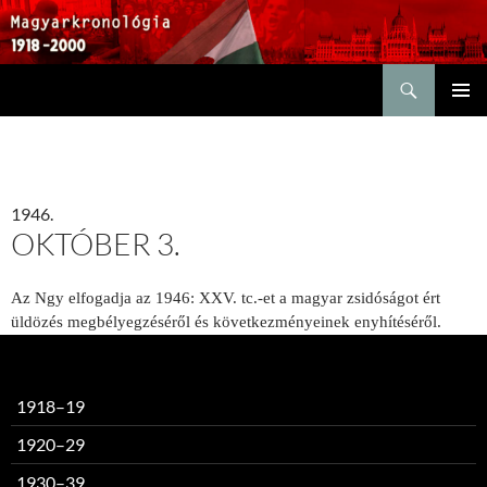
Keresés
KILÉPÉS
ELSŐDL
A
MENÜ
TARTALOMBA
1946.
OKTÓBER 3.
Az Ngy elfogadja az 1946: XXV. tc.-et a magyar zsidóságot ért
üldözés megbélyegzéséről és következményeinek enyhítéséről.
1918–19
1920–29
1930–39