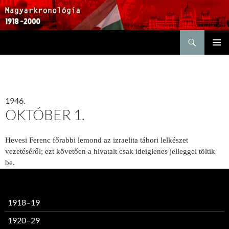
Keresés
KILÉPÉS
ELSŐDL
A
MENÜ
TARTALOMBA
1946.
OKTÓBER 1.
Hevesi Ferenc főrabbi lemond az izraelita tábori lelkészet
vezetéséről; ezt követően a hivatalt csak ideiglenes jelleggel töltik
be.
1918–19
1920–29