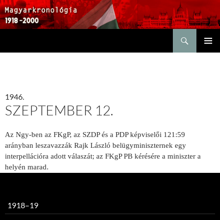
Keresés
KILÉPÉS
ELSŐDL
A
MENÜ
TARTALOMBA
1946.
SZEPTEMBER 12.
Az Ngy-ben az FKgP, az SZDP és a PDP képviselői 121:59
arányban leszavazzák Rajk László belügyminiszternek egy
interpellációra adott válaszát; az FKgP PB kérésére a miniszter a
helyén marad.
1918–19