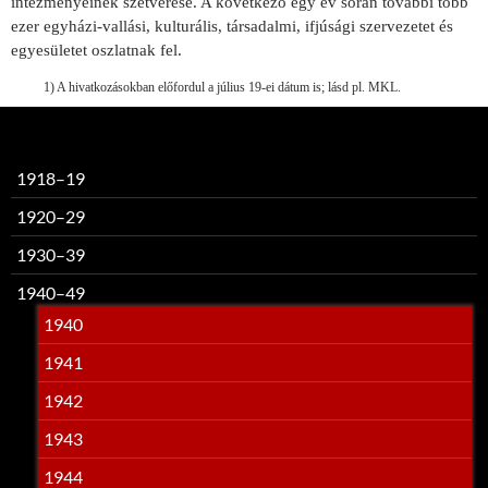
intézményeinek szétverése. A következő egy év során további több
ezer egyházi-vallási, kulturális, társadalmi, ifjúsági szervezetet és
egyesületet oszlatnak fel.
1) A hivatkozásokban előfordul a július 19-ei dátum is; lásd pl. MKL.
1918–19
1920–29
1930–39
1940–49
1940
1941
1942
1943
1944