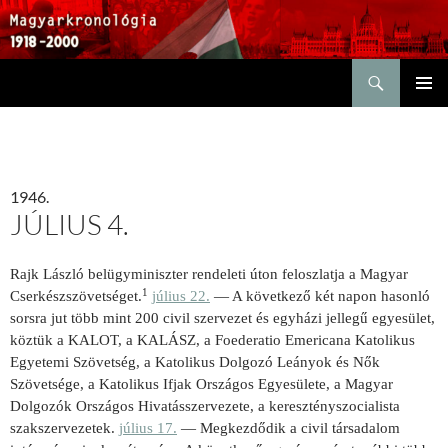
Keresés
KILÉPÉS
ELSŐDL
A
MENÜ
TARTALOMBA
1946.
JÚLIUS 4.
Rajk László belügyminiszter rendeleti úton feloszlatja a Magyar
1
Cserkészszövetséget.
július 22.
— A következő két napon hasonló
sorsra jut több mint 200 civil szervezet és egyházi jellegű egyesület,
köztük a KALOT, a KALÁSZ, a Foederatio Emericana Katolikus
Egyetemi Szövetség, a Katolikus Dolgozó Leányok és Nők
Szövetsége, a Katolikus Ifjak Országos Egyesülete, a Magyar
Dolgozók Országos Hivatásszervezete, a keresztényszocialista
szakszervezetek.
július 17.
— Megkezdődik a civil társadalom