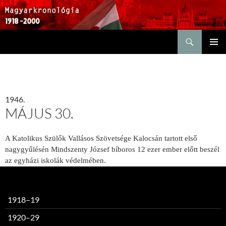
Keresés
KILÉPÉS
ELSŐDL
A
MENÜ
TARTALOMBA
1946.
MÁJUS 30.
A Katolikus Szülők Vallásos Szövetsége Kalocsán tartott első
nagygyűlésén Mindszenty József bíboros 12 ezer ember előtt beszél
az egyházi iskolák védelmében.
1918–19
1920–29