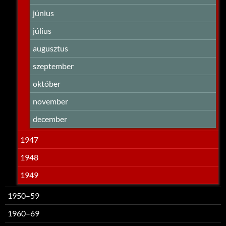
június
július
augusztus
szeptember
október
november
december
1947
1948
1949
1950–59
1960–69