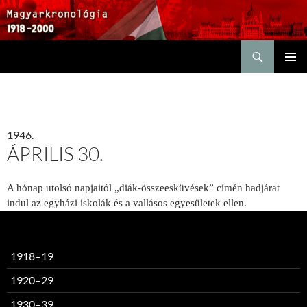
Keresés
KILÉPÉS
ELSŐDL
A
MENÜ
TARTALOMBA
1946.
ÁPRILIS 30.
A hónap utolsó napjaitól „diák-összeesküvések” címén hadjárat
indul az egyházi iskolák és a vallásos egyesületek ellen.
1918–19
1920–29
1930–39