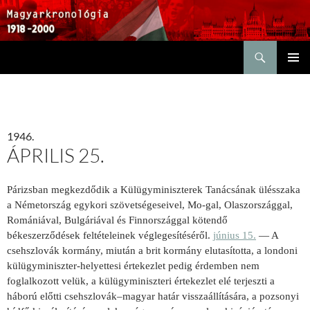
Keresés
KILÉPÉS
ELSŐDL
A
MENÜ
TARTALOMBA
1946.
ÁPRILIS 25.
Párizsban megkezdődik a Külügyminiszterek Tanácsának ülésszaka
a Németország egykori szövetségeseivel, Mo-gal, Olaszországgal,
Romániával, Bulgáriával és Finnországgal kötendő
békeszerződések feltételeinek véglegesítéséről.
június 15.
— A
csehszlovák kormány, miután a brit kormány elutasította, a londoni
külügyminiszter-helyettesi értekezlet pedig érdemben nem
foglalkozott velük, a külügyminiszteri értekezlet elé terjeszti a
háború előtti csehszlovák–magyar határ visszaállítására, a pozsonyi