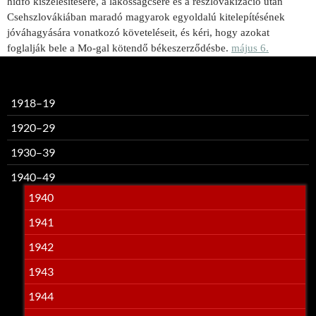
hídfő kiszélesítésére, a lakosságcsere és a reszlovakizáció után
Csehszlovákiában maradó magyarok egyoldalú kitelepítésének
jóváhagyására vonatkozó követeléseit, és kéri, hogy azokat
foglalják bele a Mo-gal kötendő békeszerződésbe.
május 6.
1918–19
1920–29
1930–39
1940–49
1940
1941
1942
1943
1944