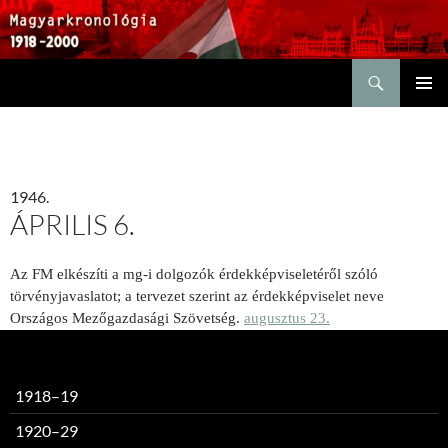
Keresés
KILÉPÉS
ELSŐDL
A
MENÜ
TARTALOMBA
1946.
ÁPRILIS 6.
Az FM elkészíti a mg-i dolgozók érdekképviseletéről szóló
törvényjavaslatot; a tervezet szerint az érdekképviselet neve
Országos Mezőgazdasági Szövetség.
augusztus 23.
1918–19
1920–29