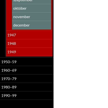
október
november
december
1947
1948
1949
1950–59
1960–69
1970–79
1980–89
1990–99