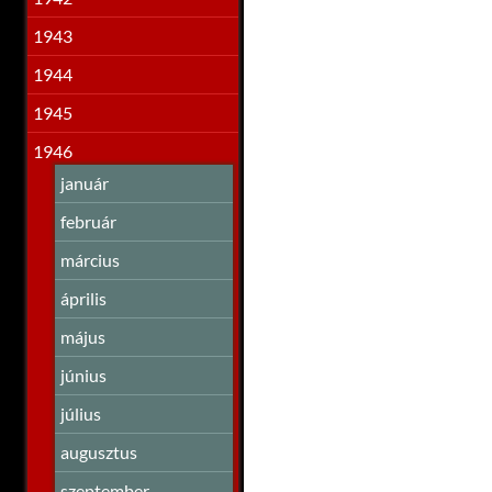
1943
1944
1945
1946
január
február
március
április
május
június
július
augusztus
szeptember