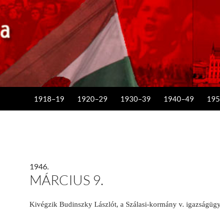
KILÉPÉS A TARTALOMBA
1918–19
1920–29
1930–39
1940–49
195
1946.
MÁRCIUS 9.
Kivégzik Budinszky Lászlót, a Szálasi-kormány v. igazságügy