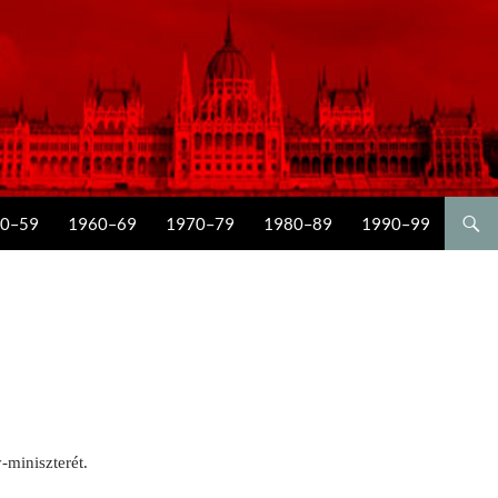
0–59
1960–69
1970–79
1980–89
1990–99
-miniszterét.