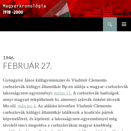
Keresés
KILÉPÉS
ELSŐDL
A
MENÜ
TARTALOMBA
1946.
FEBRUÁR 27.
Gyöngyösi János külügyminiszter és Vladimír Clementis
csehszlovák külügyi államtitkár Bp-en aláírja a magyar–csehszlovák
lakosságcsere-egyezményt.
május 15.
A csehszlovák hatóságok
annyi magyart telepíthetnek ki, amennyi szlovák önként távozik
Mo-ról.
március 4.
Az aláírást követően Vladimír Clementis
csehszlovák külügyi államtitkár találkozik a koalíciós pártok
képviselőivel, és kijelenti: a lakosságcsere-egyezménnyel még
távolról sincs megoldva a csehszlovákiai magyar kisebbség