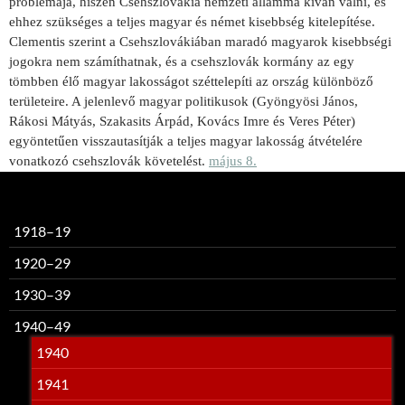
problémája, hiszen Csehszlovákia nemzeti állammá kíván válni, és
ehhez szükséges a teljes magyar és német kisebbség kitelepítése.
Clementis szerint a Csehszlovákiában maradó magyarok kisebbségi
jogokra nem számíthatnak, és a csehszlovák kormány az egy
tömbben élő magyar lakosságot széttelepíti az ország különböző
területeire. A jelenlevő magyar politikusok (Gyöngyösi János,
Rákosi Mátyás, Szakasits Árpád, Kovács Imre és Veres Péter)
egyöntetűen visszautasítják a teljes magyar lakosság átvételére
vonatkozó csehszlovák követelést.
május 8.
1918–19
1920–29
1930–39
1940–49
1940
1941