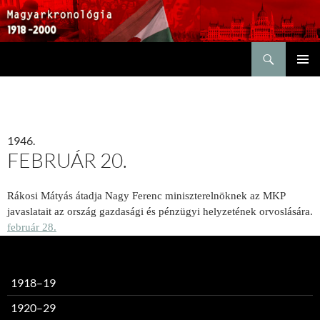
Keresés
KILÉPÉS
ELSŐDL
A
MENÜ
TARTALOMBA
1946.
FEBRUÁR 20.
Rákosi Mátyás átadja Nagy Ferenc miniszterelnöknek az MKP
javaslatait az ország gazdasági és pénzügyi helyzetének orvoslására.
február 28.
1918–19
1920–29