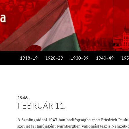
KILÉPÉS A TARTALOMBA
1918–19
1920–29
1930–39
1940–49
195
1946.
FEBRUÁR 11.
A Sztálingrádnál 1943-ban hadifogságba esett Friedrich Paulu
szovjet fél tanújaként Nürnbergben vallomást tesz a Nemzet