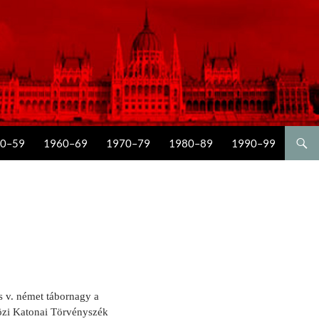
0–59
1960–69
1970–79
1980–89
1990–99
s v. német tábornagy a
közi Katonai Törvényszék