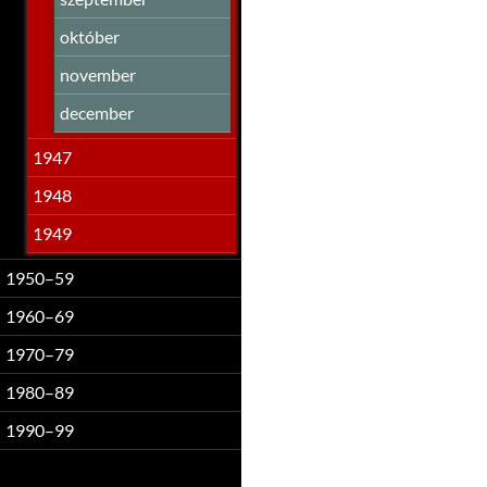
október
november
december
1947
1948
1949
1950–59
1960–69
1970–79
1980–89
1990–99