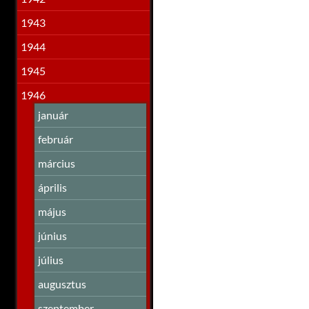
1943
1944
1945
1946
január
február
március
április
május
június
július
augusztus
szeptember