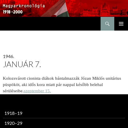
Keresés
KILÉPÉS
ELSŐDL
A
MENÜ
TARTALOMBA
1946.
JANUÁR 7.
Kolozsvárott cionista diákok bántalmazzák Józan Miklós unitárius
püspököt, aki idős kora miatt pár nappal később belehal
sérüléseibe.
szeptember 15.
1918–19
1920–29