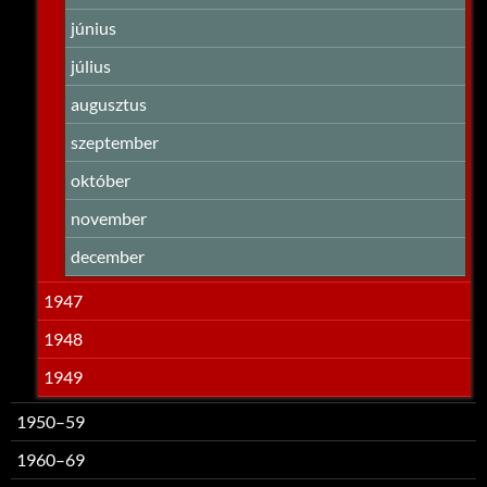
június
július
augusztus
szeptember
október
november
december
1947
1948
1949
1950–59
1960–69