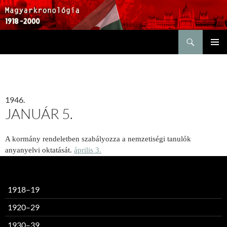
Keresés
KILÉPÉS
ELSŐDL
A
MENÜ
TARTALOMBA
1946.
JANUÁR 5.
A kormány rendeletben szabályozza a nemzetiségi tanulók
anyanyelvi oktatását.
április 3.
1918–19
1920–29
1930–39