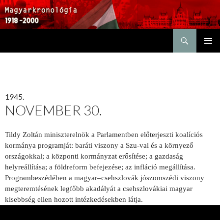
Keresés
KILÉPÉS
ELSŐDL
A
MENÜ
TARTALOMBA
1945.
NOVEMBER 30.
Tildy Zoltán miniszterelnök a Parlamentben előterjeszti koalíciós
kormánya programját: baráti viszony a Szu-val és a környező
országokkal; a központi kormányzat erősítése; a gazdaság
helyreállítása; a földreform befejezése; az infláció megállítása.
Programbeszédében a magyar–csehszlovák jószomszédi viszony
megteremtésének legfőbb akadályát a csehszlovákiai magyar
kisebbség ellen hozott intézkedésekben látja.