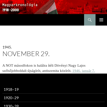
Keresés
KILÉPÉS
ELSŐDL
A
MENÜ
TARTALOMBA
1945.
NOVEMBER 29.
A NOT másodfokon is halálra ítéli Dövényi Nagy Lajos
szélsőjobboldali újságírót, antiszemita közírót.
1946. január 7.
1918–19
1920–29
1930–39