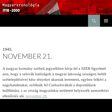
Keresés
KILÉPÉS
ELSŐDL
A
MENÜ
TARTALOMBA
1945.
NOVEMBER 21.
A magyar kormány szóbeli jegyzékben hívja fel a SZEB figyelmét
arra, hogy a szlovák hatóságok a magyar lakosság országon belüli
széttelepítésével kész tényeket akarnak teremteni, egyben felkéri a
nagyhatalmakat, szólítsák fel Csehszlovákiát a deportálások
leállítására, s az ország magyarlakta területeit helyezzék nemzetközi
ellenőrzés alá.
november 28.